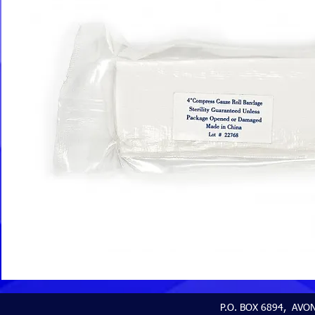
P.O. BOX 6894, AVON